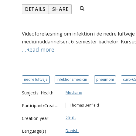
DETAILS
SHARE
Videoforelæsning om infektion i de nedre luftveje
medicinuddannelsen, 6. semester bachelor, Kursus
…Read more
nedre luftveje
infektionsmedicin
pneumoni
curb-6
Medicine
Subjects: Health
Participant/Creator
Thomas Benfield
2010 -
Creation year
Danish
Language(s)