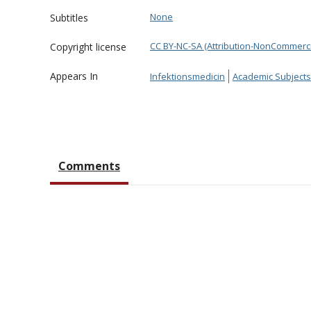
None
Subtitles
CC BY-NC-SA (Attribution-NonCommerci
Copyright license
Appears In
Infektionsmedicin
Academic Subjects
Comments