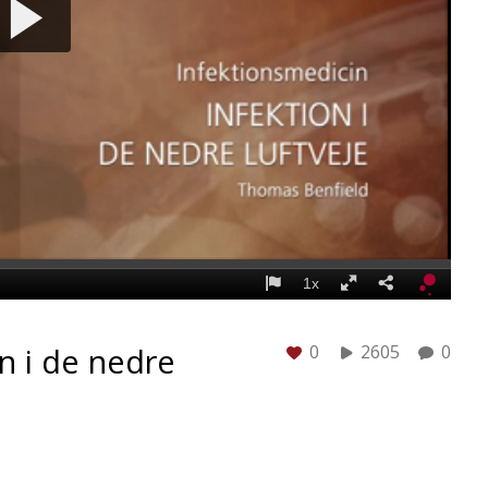
n i de nedre
0
2605
0