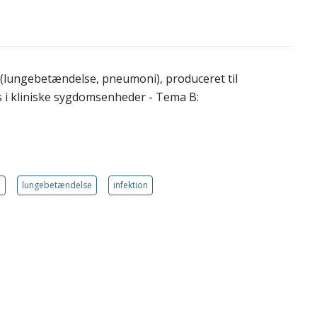
 (lungebetændelse, pneumoni), produceret til
 i kliniske sygdomsenheder - Tema B:
5
lungebetændelse
infektion